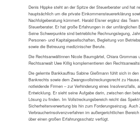
Denis Hippke steht an der Spitze der Steuerberater und hat ne
hauptsächlich um die private Einkommensteuererklärung sow
Nachfolgeberatung kümmert. Harald Elsner ergänz das Team u
Steuerberater. Er hat große Erfahrungen in der umfänglichen
Seine Schwerpunkte sind betriebliche Rechnungslegung, Jah
Personen- und Kapitalgesellschaften, Begleitung von Betrieb
sowie die Betreuung medizinischer Berufe.
Die Rechtsanwältinnen Nicole Baumgärtel, Chiara Grommas
Rechtsanwalt Uwe Killig komplementieren den Rechtsanwalts
Die gelernte Bankkauffrau Sabine Gießmann fühlt sich in den
Bankrechts sowie dem Zwangsvollstreckungsrecht zu Hause. U
notleidende Firmen – zur Verhinderung eines Insolvenzfalls, a
Entwicklung. Er sieht seine Aufgabe darin, zwischen den bete
Lösung zu finden. Im Vollstreckungsbereich reicht das Spek
Sicherheitenverwertung bis hin zum Forderungseinzug. Auch
Verbraucherinsolvenzverfahren im außergerichtlichen Bereic
über einen großen Erfahrungsschatz verfügt.