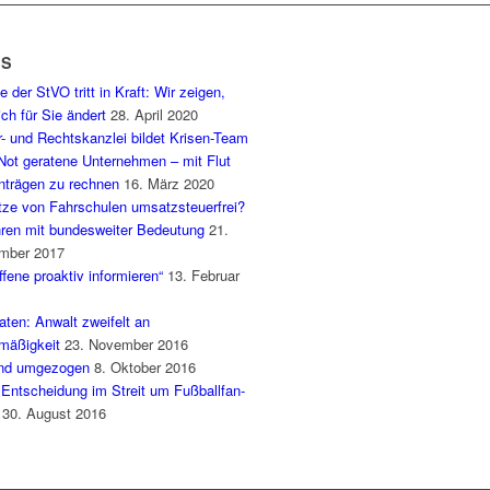
WS
e der StVO tritt in Kraft: Wir zeigen,
ch für Sie ändert
28. April 2020
- und Rechtskanzlei bildet Krisen-Team
 Not geratene Unternehmen – mit Flut
nträgen zu rechnen
16. März 2020
ze von Fahrschulen umsatzsteuerfrei?
hren mit bundesweiter Bedeutung
21.
mber 2017
ffene proaktiv informieren“
13. Februar
ten: Anwalt zweifelt an
mäßigkeit
23. November 2016
ind umgezogen
8. Oktober 2016
 Entscheidung im Streit um Fußballfan-
30. August 2016