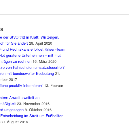
WS
e der StVO tritt in Kraft: Wir zeigen,
ch für Sie ändert
28. April 2020
- und Rechtskanzlei bildet Krisen-Team
 Not geratene Unternehmen – mit Flut
nträgen zu rechnen
16. März 2020
ze von Fahrschulen umsatzsteuerfrei?
hren mit bundesweiter Bedeutung
21.
mber 2017
ffene proaktiv informieren“
13. Februar
ten: Anwalt zweifelt an
mäßigkeit
23. November 2016
ind umgezogen
8. Oktober 2016
 Entscheidung im Streit um Fußballfan-
30. August 2016