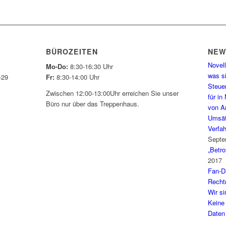
BÜROZEITEN
NE
Novell
Mo-Do:
8:30-16:30 Uhr
was si
-29
Fr:
8:30-14:00 Uhr
Steuer
Zwischen 12:00-13:00Uhr erreichen Sie unser
für in
Büro nur über das Treppenhaus.
von A
Umsät
Verfa
Septe
„Betro
2017
Fan-Da
Recht
Wir s
Keine
Daten